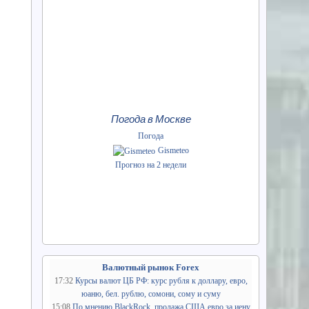
Погода в Москве
Погода
Gismeteo
Прогноз на 2 недели
Валютный рынок Forex
17:32
Курсы валют ЦБ РФ: курс рубля к доллару, евро,
юаню, бел. рублю, сомони, сому и суму
15:08
По мнению BlackRock, продажа США евро за иену