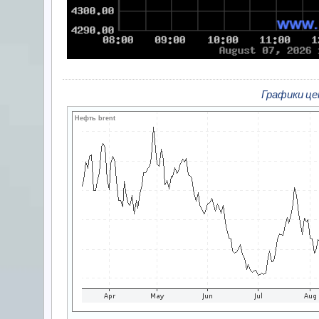
Графики це
Нефть brent