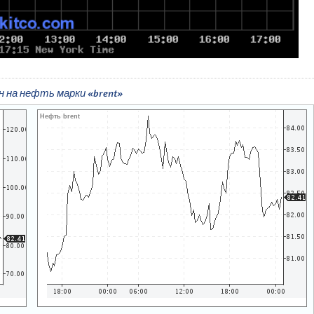
н на нефть марки «brent»
Нефть brent