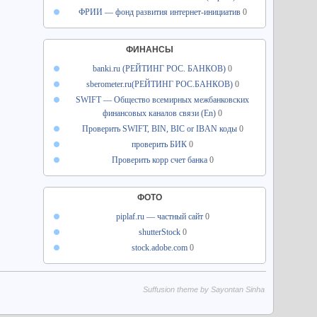
ФРИИ — фонд развития интернет-инициатив
0
ФИНАНСЫ
banki.ru (РЕЙТИНГ РОС. БАНКОВ)
0
sberometer.ru(РЕЙТИНГ РОС.БАНКОВ)
0
SWIFT — Общество всемирных межбанковских
финансовых каналов связи (En)
0
Проверить SWIFT, BIN, BIC or IBAN коды
0
проверить БИК
0
Проверить корр счет банка
0
ФОТО
piplaf.ru — частный сайт
0
shutterStock
0
stock.adobe.com
0
Suffusion theme by Sayontan Sinha