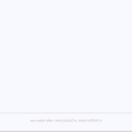
see useful sites:
,
www.piplaf.ru
www.redfolk.ru