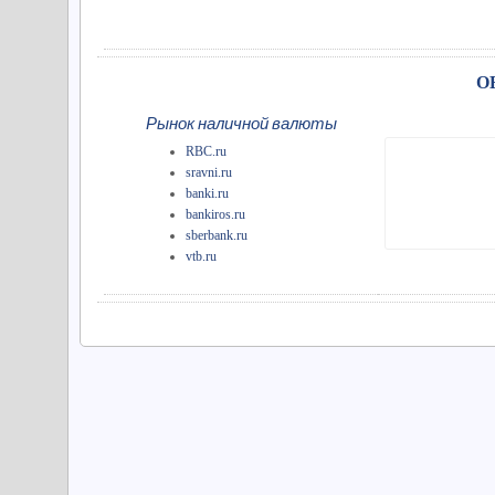
О
Рынок наличной валюты
RBC.ru
sravni.ru
banki.ru
bankiros.ru
sberbank.ru
vtb.ru