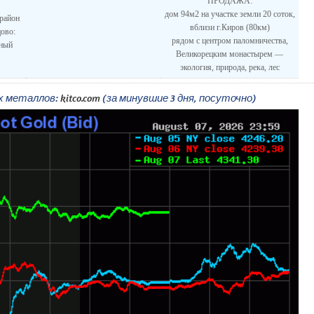
ПРОДАЖА:
дом 94м2 на участке земли 20 соток,
район
вблизи г.Киров (80км)
ово:
рядом с центром паломничества,
тный
Великорецким монастырем —
экология, природа, река, лес
ых металлов:
kitco.com
(за минувшие 3 дня, посуточно)