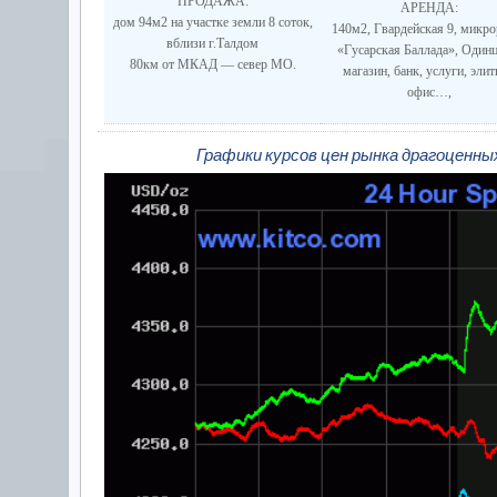
ПРОДАЖА:
АРЕНДА:
дом 94м2 на участке земли 8 соток,
140м2, Гвардейская 9, микро
вблизи г.Талдом
«Гусарская Баллада», Одинц
80км от МКАД — север МО.
магазин, банк, услуги, эли
офис…,
Графики курсов цен рынка драгоценн